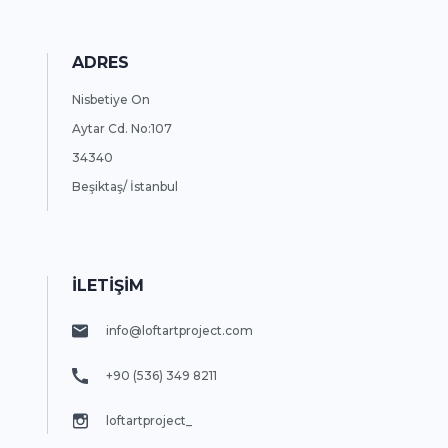
ADRES
Nisbetiye On
Aytar Cd. No:107
34340
Beşiktaş/ İstanbul
İLETİŞİM
info@loftartproject.com
+90 (536) 349 8211
loftartproject_